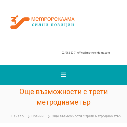
К
ъ
М
м
с
е
ъ
т
д
р
ъ
о
р
р
ж
02/962 50 71
office@metroreklama.com
е
а
к
н
и
л
е
а
т
м
о
а
Още възможности с трети
метродиаметър
Начало
Новини
Още възможности с трети метродиаметър