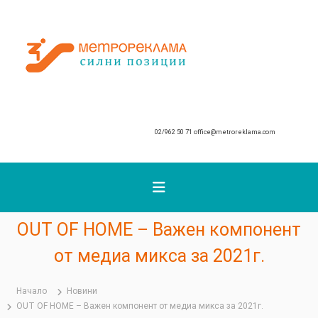
К
ъ
М
м
с
е
ъ
т
д
р
ъ
о
р
р
ж
02/962 50 71
office@metroreklama.com
е
а
к
н
и
л
е
а
т
м
о
а
OUT OF HOME – Важен компонент
от медиа микса за 2021г.
Начало
Новини
OUT OF HOME – Важен компонент от медиа микса за 2021г.