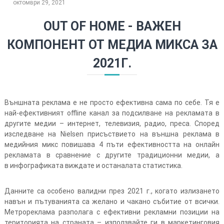
октомври 29, 2021
OUT OF HOME - ВАЖЕН
КОМПОНЕНТ ОТ МЕДИА МИКСА ЗА
2021Г.
Външната реклама е не просто ефективна сама по себе. Тя е
най-ефективният offline канал за подсилване на рекламата в
другите медии – интернет, телевизия, радио, преса. Според
изследване на Nielsen присъствието на външна реклама в
медийния микс повишава 4 пъти ефективността на онлайн
рекламата в сравнение с другите традиционни медии, а
в
инфографиката виждате и останалата статистика.
Данните са особено валидни през 2021 г., когато излизането
навън и пътуванията са желано и чакано събитие от всички.
Метрореклама разполага с ефективни рекламни позиции на
територията на страната – използвайте ги в маркетинговия