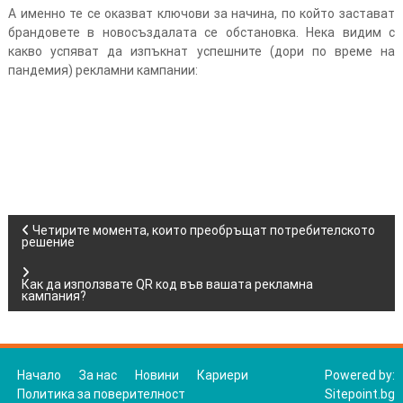
А именно те се оказват ключови за начина, по който застават
брандовете в новосъздалата се обстановка. Нека видим с
какво успяват да изпъкнат успешните (дори по време на
пандемия) рекламни кампании:
Н
Четирите момента, които преобръщат потребителското
решение
а
Как да използвате QR код във вашата рекламна
кампания?
в
и
Начало
За нас
Новини
Кариери
Powered by:
г
Политика за поверителност
Sitepoint.bg