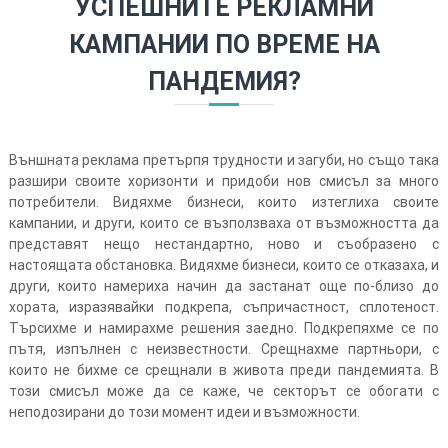
УСПЕШНИТЕ РЕКЛАМНИ
КАМПАНИИ ПО ВРЕМЕ НА
ПАНДЕМИЯ?
Външната реклама претърпя трудности и загуби, но също така
разшири своите хоризонти и придоби нов смисъл за много
потребители. Видяхме бизнеси, които изтеглиха своите
кампании, и други, които се възползваха от възможността да
представят нещо нестандартно, ново и съобразено с
настоящата обстановка. Видяхме бизнеси, които се отказаха, и
други, които намериха начин да застанат още по-близо
до
хората, изразявайки подкрепа, съпричастност, сплотеност.
Търсихме и намирахме решения заедно. Подкрепяхме се по
пътя, изпълнен с неизвестности. Срещнахме партньори, с
които не бихме се срещнали в живота преди пандемията. В
този смисъл може да се каже, че секторът се обогати с
неподозирани до този момент идеи и възможности.