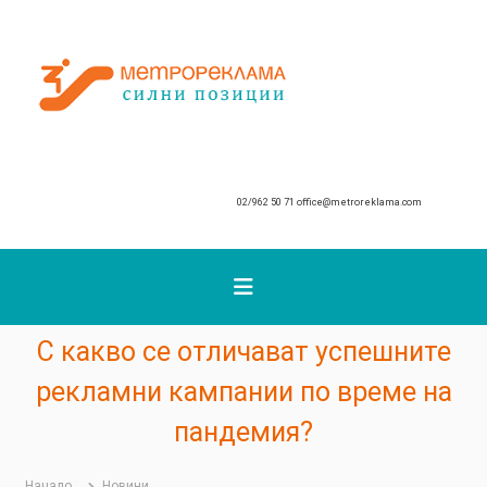
К
ъ
М
м
с
е
ъ
т
д
р
ъ
о
р
р
ж
02/962 50 71
office@metroreklama.com
е
а
к
н
и
л
е
а
т
м
о
а
С какво се отличават успешните
рекламни кампании по време на
пандемия?
Начало
Новини